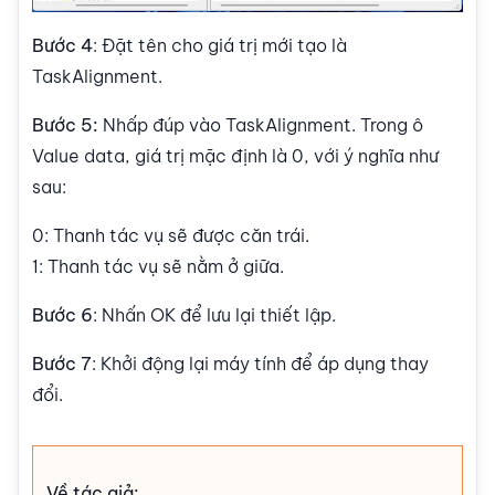
Bước 4
: Đặt tên cho giá trị mới tạo là
TaskAlignment.
Bước 5:
Nhấp đúp vào TaskAlignment. Trong ô
Value data, giá trị mặc định là 0, với ý nghĩa như
sau:
0: Thanh tác vụ sẽ được căn trái.
1: Thanh tác vụ sẽ nằm ở giữa.
Bước 6
: Nhấn OK để lưu lại thiết lập.
Bước 7
: Khởi động lại máy tính để áp dụng thay
đổi.
Về tác giả: