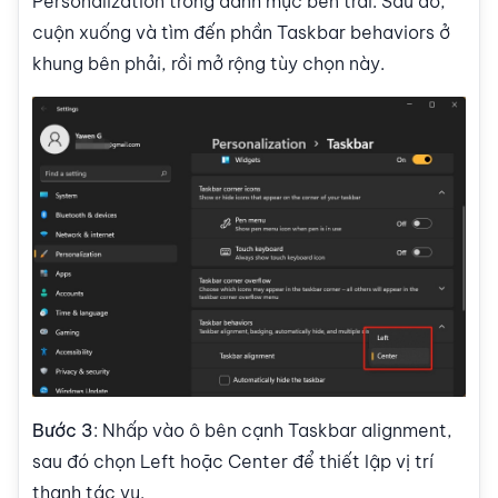
Personalization trong danh mục bên trái. Sau đó,
cuộn xuống và tìm đến phần Taskbar behaviors ở
khung bên phải, rồi mở rộng tùy chọn này.
Bước 3
: Nhấp vào ô bên cạnh Taskbar alignment,
sau đó chọn Left hoặc Center để thiết lập vị trí
thanh tác vụ.