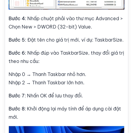
Bước 4
: Nhấp chuột phải vào thư mục Advanced >
Chọn New > DWORD (32-bit) Value.
Bước 5
: Đặt tên cho giá trị mới, ví dụ: TaskbarSize.
Bước 6
: Nhấp đúp vào TaskbarSize, thay đổi giá trị
theo nhu cầu:
Nhập 0 → Thanh Taskbar nhỏ hơn.
Nhập 2 → Thanh Taskbar lớn hơn.
Bước 7
: Nhấn OK để lưu thay đổi.
Bước 8
: Khởi động lại máy tính để áp dụng cài đặt
mới.